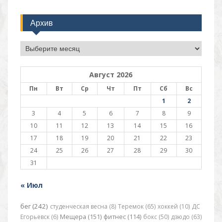
Архив
Архив
Август 2026
Пн
Вт
Ср
Чт
Пт
Сб
Вс
1
2
3
4
5
6
7
8
9
10
11
12
13
14
15
16
17
18
19
20
21
22
23
24
25
26
27
28
29
30
31
« Июл
бег (242)
студенческая весна (8)
Теремок (65)
хоккей (10)
ДС
Егорьевск (6)
Мещера (151)
фитнес (114)
бокс (50)
дзюдо (63)