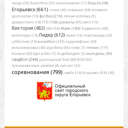
танцы (56)
баскетбол (53)
скалолазание (11)
борьба (98)
Егорьевск (661)
гонки (40)
плавание (64)
Активное
футбол (210)
долголетие (19)
лёгкая атлетика (5)
армрестлинг (18)
ГТО (138)
шахматы (91)
квест (15)
Виктория (482)
Маяк (189)
КВН (58)
бадминтон (68)
Лидер (612)
волонтеры (14)
лыжи (16)
спартакиада (20)
субботник (19)
волейбол (131)
пауэрлифтинг (39)
вольтижировка (40)
аэробика (65)
новус (7)
теннис (111)
Конина (60)
Щит и Меч (7)
бодибилдинг (5)
молодежь (90)
гандбол (244)
рукопашный бой (80)
ВОИ (61)
тренировочные занятия (8)
хип-хоп (32)
соревнования (799)
самбо (14)
Егорьевск RUN (46)