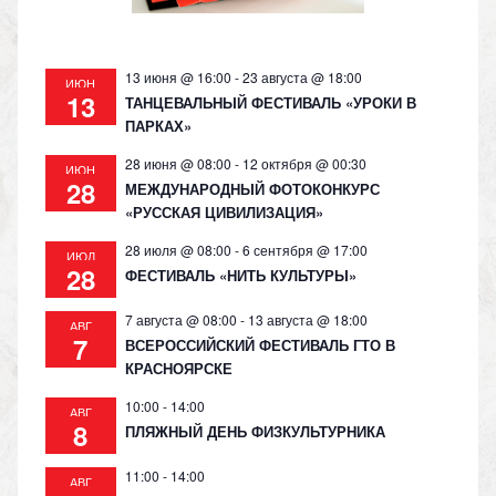
ki
13 июня @ 16:00
-
23 августа @ 18:00
ИЮН
13
ТАНЦЕВАЛЬНЫЙ ФЕСТИВАЛЬ «УРОКИ В
ПАРКАХ»
28 июня @ 08:00
-
12 октября @ 00:30
ИЮН
28
МЕЖДУНАРОДНЫЙ ФОТОКОНКУРС
«РУССКАЯ ЦИВИЛИЗАЦИЯ»
28 июля @ 08:00
-
6 сентября @ 17:00
ИЮЛ
28
ФЕСТИВАЛЬ «НИТЬ КУЛЬТУРЫ»
7 августа @ 08:00
-
13 августа @ 18:00
АВГ
7
ВСЕРОССИЙСКИЙ ФЕСТИВАЛЬ ГТО В
КРАСНОЯРСКЕ
10:00
-
14:00
АВГ
8
ПЛЯЖНЫЙ ДЕНЬ ФИЗКУЛЬТУРНИКА
11:00
-
14:00
АВГ