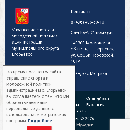
Контакты
8 (496) 406-60-10
Управление спорта и
GavrilovAE@mosreg.ru
молодежной политики
администрации
140300 Московская
муниципального округа
область, г. Егорьевск,
Егорьевск
ул. Софьи Перовской,
101А
Во время посещения сайта
Управление спорта и
молодежной политики
администрации м.о. Егорьевск
вы соглашаетесь с тем, что мы
Главная
Афиша
Спорт
Молодёжка
обрабатываем ваши
Управление
Документы
Вакансии
персональные данные с
Галерея
Контакты
использованием метрических
Все права защищены. © 2026
программ.
Подробнее
Разработка:
Армен Мурадян