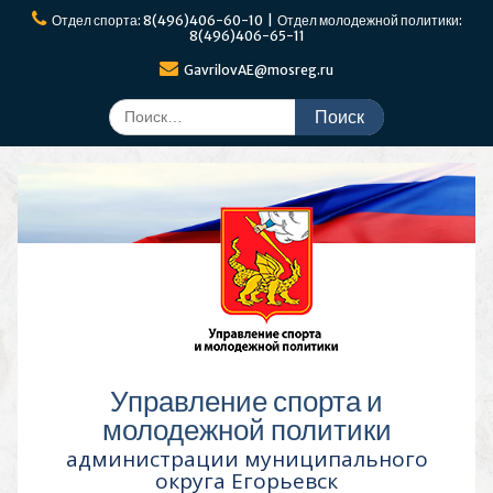
Перейти
Отдел спорта: 8(496)406-60-10 | Отдел молодежной политики:
к
8(496)406-65-11
содержимому
GavrilovAE@mosreg.ru
Поиск
по:
Управление спорта и
молодежной политики
администрации муниципального
округа Егорьевск