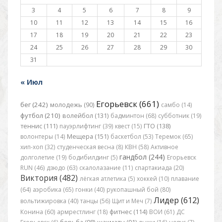
3
4
5
6
7
8
9
10
11
12
13
14
15
16
17
18
19
20
21
22
23
24
25
26
27
28
29
30
31
« Июл
Егорьевск (661)
бег (242)
молодежь (90)
самбо (14)
футбол (210)
волейбол (131)
бадминтон (68)
субботник (19)
теннис (111)
пауэрлифтинг (39)
квест (15)
ГТО (138)
волонтеры (14)
Мещера (151)
баскетбол (53)
Теремок (65)
хип-хоп (32)
студенческая весна (8)
КВН (58)
Активное
гандбол (244)
долголетие (19)
бодибилдинг (5)
Егорьевск
RUN (46)
дзюдо (63)
скалолазание (11)
спартакиада (20)
Виктория (482)
лёгкая атлетика (5)
хоккей (10)
плавание
(64)
аэробика (65)
гонки (40)
рукопашный бой (80)
Лидер (612)
вольтижировка (40)
танцы (56)
Щит и Меч (7)
Конина (60)
армрестлинг (18)
фитнес (114)
ВОИ (61)
ДС