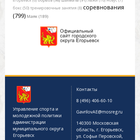
Егорьевск (6)
борьба (98)
шахматы (91)
лыжи (16)
новус (7)
соревнования
бокс (50)
тренировочные занятия (8)
(799)
Маяк (189)
Контакты
8 (496) 406-60-10
Управление спорта и
GavrilovAE@mosreg.ru
молодежной политики
администрации
140300 Московская
муниципального округа
область, г. Егорьевск,
Егорьевск
ул. Софьи Перовской,