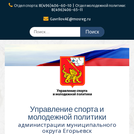
Перейти
Отдел спорта: 8(496)406-60-10 | Отдел молодежной политики:
к
8(496)406-65-11
содержимому
GavrilovAE@mosreg.ru
Поиск
по:
Управление спорта и
молодежной политики
администрации муниципального
округа Егорьевск