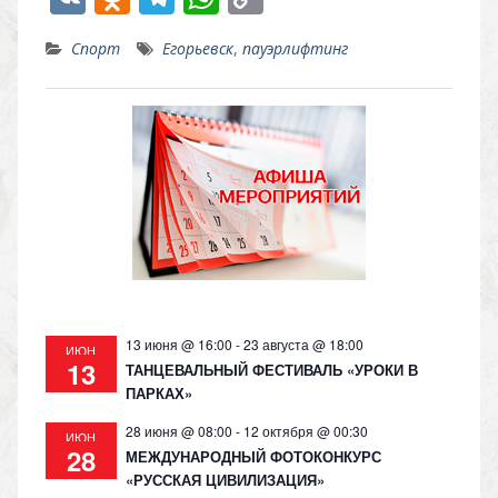
K
d
el
h
o
Спорт
Егорьевск
,
пауэрлифтинг
n
e
at
p
o
gr
s
y
kl
a
A
Li
as
m
p
n
s
p
k
ni
ki
13 июня @ 16:00
-
23 августа @ 18:00
ИЮН
13
ТАНЦЕВАЛЬНЫЙ ФЕСТИВАЛЬ «УРОКИ В
ПАРКАХ»
28 июня @ 08:00
-
12 октября @ 00:30
ИЮН
28
МЕЖДУНАРОДНЫЙ ФОТОКОНКУРС
«РУССКАЯ ЦИВИЛИЗАЦИЯ»