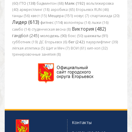
Маяк (192)
(60)
ГТО (138)
бадминтон (68)
вольтижировка
(40)
армрестлинг (18)
аэробика (65)
Егорьевск RUN (46)
танцы (56)
квест (15)
Мещера (151)
новус (7)
спартакиада (20)
Лидер (613)
фитнес (114)
волонтеры (14)
лыжи (16)
Виктория (482)
самбо (14)
студенческая весна (8)
гандбол (245)
молодежь (90)
бокс (50)
шахматы (91)
бег (242)
субботник (19)
ДС Егорьевск (6)
пауэрлифтинг (39)
лёгкая атлетика (5)
Щит и Меч (7)
ВОИ (61)
хип-хоп (32)
тренировочные занятия (8)
Контакты