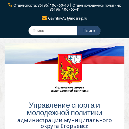
Перейти
Отдел спорта: 8(496)406-60-10 | Отдел молодежной политики:
к
8(496)406-65-11
содержимому
GavrilovAE@mosreg.ru
Поиск
по:
Управление спорта и
молодежной политики
администрации муниципального
округа Егорьевск