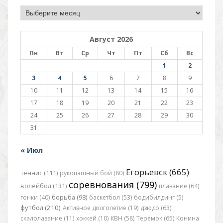
Архив
Август 2026
Пн
Вт
Ср
Чт
Пт
Сб
Вс
1
2
3
4
5
6
7
8
9
10
11
12
13
14
15
16
17
18
19
20
21
22
23
24
25
26
27
28
29
30
31
« Июл
Егорьевск (665)
теннис (111)
рукопашный бой (80)
соревнования (799)
волейбол (131)
плавание (64)
гонки (40)
борьба (98)
баскетбол (53)
бодибилдинг (5)
футбол (210)
Активное долголетие (19)
дзюдо (63)
скалолазание (11)
хоккей (10)
КВН (58)
Теремок (65)
Конина