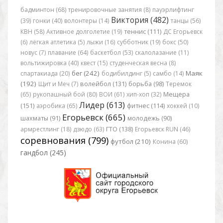
бадминтон (68)
тренировочные занятия (8)
пауэрлифтинг
Виктория (482)
(39)
гонки (40)
волонтеры (14)
танцы (56)
КВН (58)
Активное долголетие (19)
теннис (111)
ДС Егорьевск
(6)
лёгкая атлетика (5)
лыжи (16)
субботник (19)
бокс (50)
новус (7)
плавание (64)
баскетбол (53)
скалолазание (11)
вольтижировка (40)
квест (15)
студенческая весна (8)
бег (242)
Маяк
спартакиада (20)
бодибилдинг (5)
самбо (14)
(192)
Щит и Меч (7)
волейбол (131)
борьба (98)
Теремок
(65)
рукопашный бой (80)
ВОИ (61)
хип-хоп (32)
Мещера
Лидер (613)
(151)
аэробика (65)
фитнес (114)
хоккей (10)
Егорьевск (665)
шахматы (91)
молодежь (90)
армрестлинг (18)
дзюдо (63)
ГТО (138)
Егорьевск RUN (46)
соревнования (799)
футбол (210)
Конина (60)
гандбол (245)