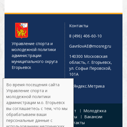
Контакты
8 (496) 406-60-10
Управление спорта и
GavrilovAE@mosreg.ru
молодежной политики
администрации
140300 Московская
муниципального округа
область, г. Егорьевск,
Егорьевск
ул. Софьи Перовской,
101А
Во время посещения сайта
Управление спорта и
молодежной политики
администрации м.о. Егорьевск
вы соглашаетесь с тем, что мы
Главная
Афиша
Спорт
Молодёжка
обрабатываем ваши
Управление
Документы
Вакансии
персональные данные с
Галерея
Контакты
использованием метрических