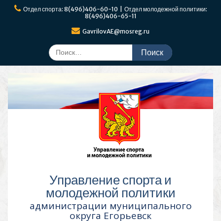
Перейти
Отдел спорта: 8(496)406-60-10 | Отдел молодежной политики:
к
8(496)406-65-11
содержимому
GavrilovAE@mosreg.ru
Поиск
по:
Управление спорта и
молодежной политики
администрации муниципального
округа Егорьевск