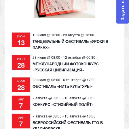
Задать вопрос
ni
ki
13 июня @ 16:00
-
23 августа @ 18:00
ИЮН
13
ТАНЦЕВАЛЬНЫЙ ФЕСТИВАЛЬ «УРОКИ В
ПАРКАХ»
28 июня @ 08:00
-
12 октября @ 00:30
ИЮН
28
МЕЖДУНАРОДНЫЙ ФОТОКОНКУРС
«РУССКАЯ ЦИВИЛИЗАЦИЯ»
28 июля @ 08:00
-
6 сентября @ 17:00
ИЮЛ
28
ФЕСТИВАЛЬ «НИТЬ КУЛЬТУРЫ»
7 августа @ 08:00
-
10 августа @ 00:30
АВГ
7
КОНКУРС «СТИХИЙНЫЙ ПОЛЁТ»
7 августа @ 08:00
-
13 августа @ 18:00
АВГ
7
ВСЕРОССИЙСКИЙ ФЕСТИВАЛЬ ГТО В
КРАСНОЯРСКЕ