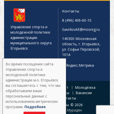
Контакты
8 (496) 406-60-10
Управление спорта и
GavrilovAE@mosreg.ru
молодежной политики
администрации
140300 Московская
муниципального округа
область, г. Егорьевск,
Егорьевск
ул. Софьи Перовской,
101А
Во время посещения сайта
Управление спорта и
молодежной политики
администрации м.о. Егорьевск
вы соглашаетесь с тем, что мы
Главная
Афиша
Спорт
Молодёжка
обрабатываем ваши
Управление
Документы
Вакансии
персональные данные с
Галерея
Контакты
использованием метрических
Все права защищены. © 2026
программ.
Подробнее
Разработка:
Армен Мурадян