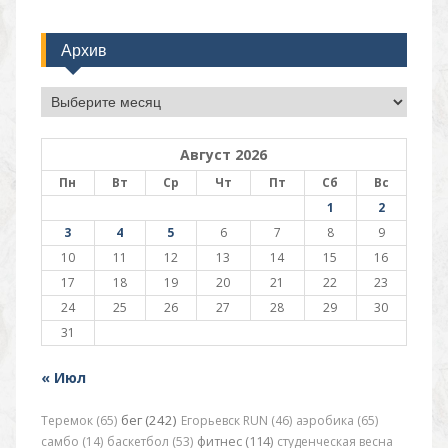
Архив
Архив
Август 2026
Пн
Вт
Ср
Чт
Пт
Сб
Вс
1
2
3
4
5
6
7
8
9
10
11
12
13
14
15
16
17
18
19
20
21
22
23
24
25
26
27
28
29
30
31
« Июл
бег (242)
Теремок (65)
Егорьевск RUN (46)
аэробика (65)
самбо (14)
баскетбол (53)
фитнес (114)
студенческая весна