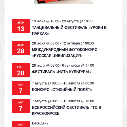
ki
13 июня @ 16:00
-
23 августа @ 18:00
ИЮН
13
ТАНЦЕВАЛЬНЫЙ ФЕСТИВАЛЬ «УРОКИ В
ПАРКАХ»
28 июня @ 08:00
-
12 октября @ 00:30
ИЮН
28
МЕЖДУНАРОДНЫЙ ФОТОКОНКУРС
«РУССКАЯ ЦИВИЛИЗАЦИЯ»
28 июля @ 08:00
-
6 сентября @ 17:00
ИЮЛ
28
ФЕСТИВАЛЬ «НИТЬ КУЛЬТУРЫ»
7 августа @ 08:00
-
10 августа @ 00:30
АВГ
7
КОНКУРС «СТИХИЙНЫЙ ПОЛЁТ»
7 августа @ 08:00
-
13 августа @ 18:00
АВГ
7
ВСЕРОССИЙСКИЙ ФЕСТИВАЛЬ ГТО В
КРАСНОЯРСКЕ
Весь день
АВГ