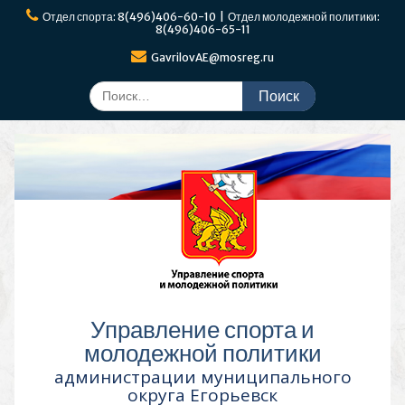
Перейти
Отдел спорта: 8(496)406-60-10 | Отдел молодежной политики:
к
8(496)406-65-11
содержимому
GavrilovAE@mosreg.ru
Поиск
по:
Управление спорта и
молодежной политики
администрации муниципального
округа Егорьевск