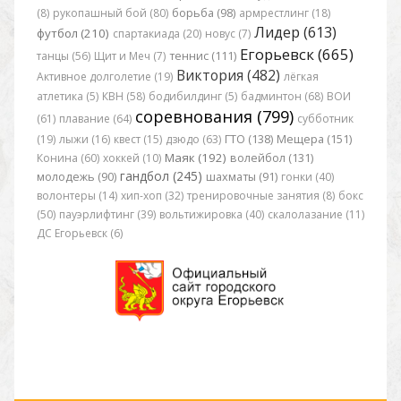
(8)
рукопашный бой (80)
борьба (98)
армрестлинг (18)
Лидер (613)
футбол (210)
спартакиада (20)
новус (7)
Егорьевск (665)
танцы (56)
Щит и Меч (7)
теннис (111)
Виктория (482)
Активное долголетие (19)
лёгкая
атлетика (5)
КВН (58)
бодибилдинг (5)
бадминтон (68)
ВОИ
соревнования (799)
(61)
плавание (64)
субботник
(19)
лыжи (16)
квест (15)
дзюдо (63)
ГТО (138)
Мещера (151)
Маяк (192)
Конина (60)
хоккей (10)
волейбол (131)
гандбол (245)
молодежь (90)
шахматы (91)
гонки (40)
волонтеры (14)
хип-хоп (32)
тренировочные занятия (8)
бокс
(50)
пауэрлифтинг (39)
вольтижировка (40)
скалолазание (11)
ДС Егорьевск (6)