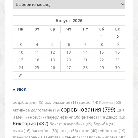
Архив
Август 2026
Пн
Вт
Ср
Чт
Пт
Сб
Вс
1
2
3
4
5
6
7
8
9
10
11
12
13
14
15
16
17
18
19
20
21
22
23
24
25
26
27
28
29
30
31
« Июл
бодибилдинг (5)
скалолазание (11)
самбо (14)
Конина (60)
соревнования (799)
Активное долголетие (19)
Щит
и Меч (7)
новус (7)
пауэрлифтинг (39)
фитнес (114)
дзюдо (63)
Виктория (482)
бокс (50)
аэробика (65)
борьба (98)
лыжи (16)
баскетбол (53)
танцы (56)
гонки (40)
субботник (19)
тренировочные занятия (8)
теннис (111)
вольтижировка (40)