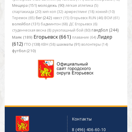
Мещера (151)
молодежь (90)
лёгкая атлетика (5)
спартакиада (20)
хип-хоп (32)
армрестлинг (18)
хоккей (10)
бег (242)
Теремок (65)
квест (15)
Егорьевск RUN (46)
ВОИ (61)
волейбол (131)
бадминтон (68)
ДС Егорьевск (6)
гандбол (244)
студенческая весна (8)
рукопашный бой (80)
Егорьевск (661)
Лидер
Маяк (189)
плавание (64)
(612)
ГТО (138)
КВН (58)
шахматы (91)
волонтеры (14)
футбол (210)
Контакты
8 (496) 406-60-10