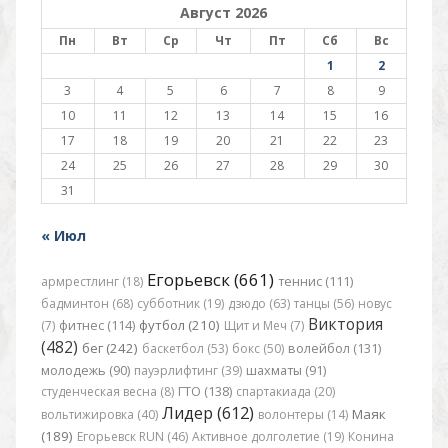
Август 2026
Пн
Вт
Ср
Чт
Пт
Сб
Вс
1
2
3
4
5
6
7
8
9
10
11
12
13
14
15
16
17
18
19
20
21
22
23
24
25
26
27
28
29
30
31
« Июл
Егорьевск (661)
армрестлинг (18)
теннис (111)
бадминтон (68)
субботник (19)
дзюдо (63)
танцы (56)
новус
Виктория
футбол (210)
(7)
фитнес (114)
Щит и Меч (7)
(482)
бег (242)
баскетбол (53)
бокс (50)
волейбол (131)
молодежь (90)
пауэрлифтинг (39)
шахматы (91)
студенческая весна (8)
ГТО (138)
спартакиада (20)
Лидер (612)
Маяк
вольтижировка (40)
волонтеры (14)
(189)
Егорьевск RUN (46)
Активное долголетие (19)
Конина