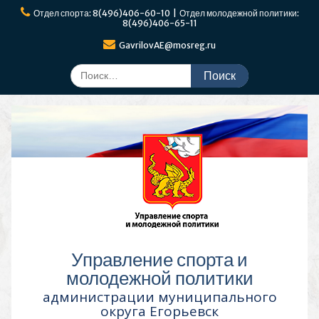
Перейти
Отдел спорта: 8(496)406-60-10 | Отдел молодежной политики:
к
8(496)406-65-11
содержимому
GavrilovAE@mosreg.ru
Поиск
по:
Управление спорта и
молодежной политики
администрации муниципального
округа Егорьевск