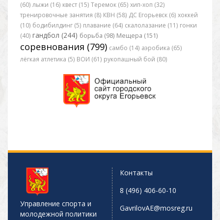
(60)
лыжи (16)
квест (15)
Теремок (65)
хип-хоп (32)
тренировочные занятия (8)
КВН (58)
ДС Егорьевск (6)
хоккей
(10)
бодибилдинг (5)
плавание (64)
скалолазание (11)
гонки
гандбол (244)
(40)
борьба (98)
Мещера (151)
соревнования (799)
самбо (14)
аэробика (65)
лёгкая атлетика (5)
ВОИ (61)
рукопашный бой (80)
Контакты
8 (496) 406-60-10
Управление спорта и
GavrilovAE@mosreg.ru
молодежной политики