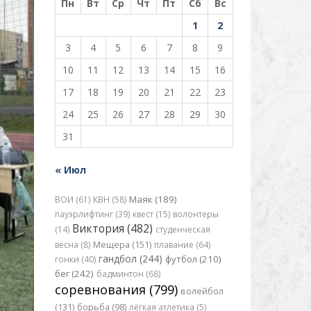
Пн
Вт
Ср
Чт
Пт
Сб
Вс
1
2
3
4
5
6
7
8
9
10
11
12
13
14
15
16
17
18
19
20
21
22
23
24
25
26
27
28
29
30
31
« Июл
Маяк (189)
ВОИ (61)
КВН (58)
пауэрлифтинг (39)
квест (15)
волонтеры
Виктория (482)
(14)
студенческая
весна (8)
Мещера (151)
плавание (64)
гандбол (244)
футбол (210)
гонки (40)
бег (242)
бадминтон (68)
соревнования (799)
волейбол
(131)
борьба (98)
лёгкая атлетика (5)