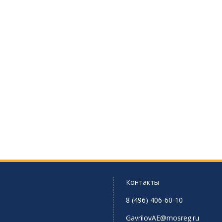
Контакты
8 (496) 406-60-10
GavrilovAE@mosreg.ru