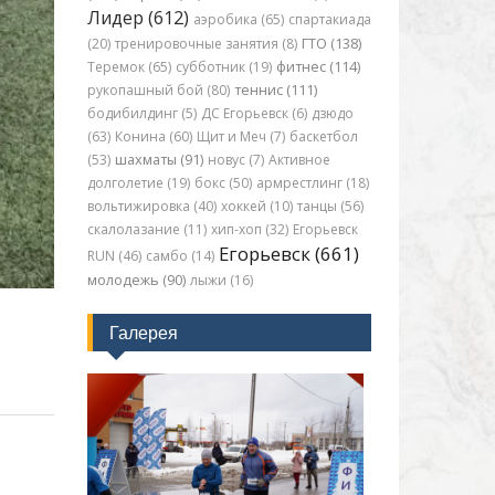
Лидер (612)
аэробика (65)
спартакиада
(20)
тренировочные занятия (8)
ГТО (138)
Теремок (65)
субботник (19)
фитнес (114)
рукопашный бой (80)
теннис (111)
бодибилдинг (5)
ДС Егорьевск (6)
дзюдо
(63)
Конина (60)
Щит и Меч (7)
баскетбол
(53)
шахматы (91)
новус (7)
Активное
долголетие (19)
бокс (50)
армрестлинг (18)
вольтижировка (40)
хоккей (10)
танцы (56)
скалолазание (11)
хип-хоп (32)
Егорьевск
Егорьевск (661)
RUN (46)
самбо (14)
молодежь (90)
лыжи (16)
Галерея