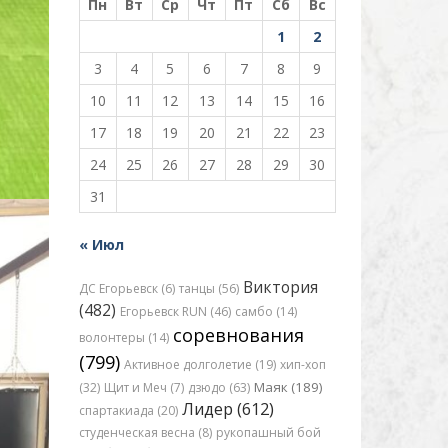
Пн
Вт
Ср
Чт
Пт
Сб
Вс
1
2
3
4
5
6
7
8
9
10
11
12
13
14
15
16
17
18
19
20
21
22
23
24
25
26
27
28
29
30
31
« Июл
Виктория
ДС Егорьевск (6)
танцы (56)
(482)
Егорьевск RUN (46)
самбо (14)
соревнования
волонтеры (14)
(799)
Активное долголетие (19)
хип-хоп
Маяк (189)
(32)
Щит и Меч (7)
дзюдо (63)
Лидер (612)
спартакиада (20)
студенческая весна (8)
рукопашный бой