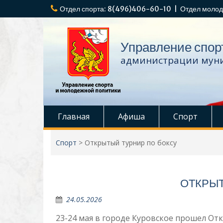
Перейти
Отдел спорта: 8(496)406-60-10 | Отдел молод
к
содержимому
Управление спор
администрации муни
Главная
Афиша
Спорт
Спорт
>
Открытый турнир по боксу
ОТКРЫТ
24.05.2026
23-24 мая в городе Куровское прошел От