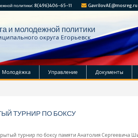
ежной политики: 8(496)406-65-11
GavrilovAE@mosreg.ru
та и молодежной политики
ципального округа Егорьевск
Молодёжка
Управление
Документы
ЫЙ ТУРНИР ПО БОКСУ
крытый турнир по боксу памяти Анатолия Сергеевича Ш