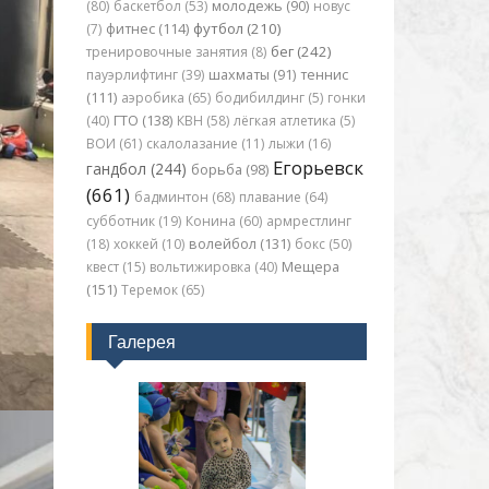
(80)
баскетбол (53)
молодежь (90)
новус
футбол (210)
(7)
фитнес (114)
бег (242)
тренировочные занятия (8)
пауэрлифтинг (39)
шахматы (91)
теннис
(111)
аэробика (65)
бодибилдинг (5)
гонки
(40)
ГТО (138)
КВН (58)
лёгкая атлетика (5)
ВОИ (61)
скалолазание (11)
лыжи (16)
Егорьевск
гандбол (244)
борьба (98)
(661)
бадминтон (68)
плавание (64)
субботник (19)
Конина (60)
армрестлинг
(18)
хоккей (10)
волейбол (131)
бокс (50)
квест (15)
вольтижировка (40)
Мещера
(151)
Теремок (65)
Галерея