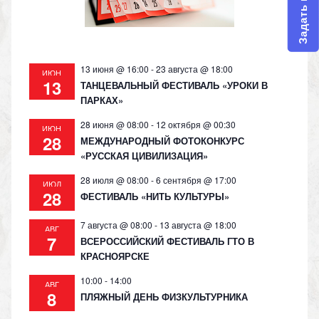
Задать вопрос
ni
ki
13 июня @ 16:00
-
23 августа @ 18:00
ИЮН
13
ТАНЦЕВАЛЬНЫЙ ФЕСТИВАЛЬ «УРОКИ В
ПАРКАХ»
28 июня @ 08:00
-
12 октября @ 00:30
ИЮН
28
МЕЖДУНАРОДНЫЙ ФОТОКОНКУРС
«РУССКАЯ ЦИВИЛИЗАЦИЯ»
28 июля @ 08:00
-
6 сентября @ 17:00
ИЮЛ
28
ФЕСТИВАЛЬ «НИТЬ КУЛЬТУРЫ»
7 августа @ 08:00
-
13 августа @ 18:00
АВГ
7
ВСЕРОССИЙСКИЙ ФЕСТИВАЛЬ ГТО В
КРАСНОЯРСКЕ
10:00
-
14:00
АВГ
8
ПЛЯЖНЫЙ ДЕНЬ ФИЗКУЛЬТУРНИКА