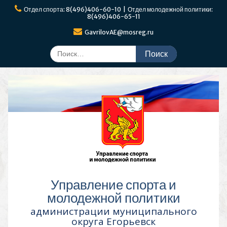
Перейти
Отдел спорта: 8(496)406-60-10 | Отдел молодежной политики:
к
8(496)406-65-11
содержимому
GavrilovAE@mosreg.ru
Поиск
по:
Управление спорта и
молодежной политики
администрации муниципального
округа Егорьевск