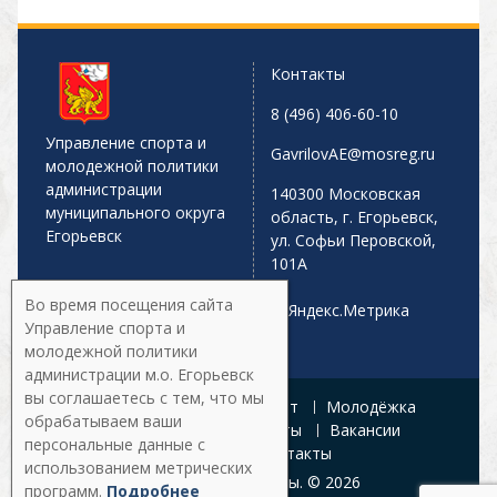
Контакты
8 (496) 406-60-10
Управление спорта и
GavrilovAE@mosreg.ru
молодежной политики
администрации
140300 Московская
муниципального округа
область, г. Егорьевск,
Егорьевск
ул. Софьи Перовской,
101А
Во время посещения сайта
Управление спорта и
молодежной политики
администрации м.о. Егорьевск
вы соглашаетесь с тем, что мы
Главная
Афиша
Спорт
Молодёжка
обрабатываем ваши
Управление
Документы
Вакансии
персональные данные с
Галерея
Контакты
использованием метрических
Все права защищены. © 2026
программ.
Подробнее