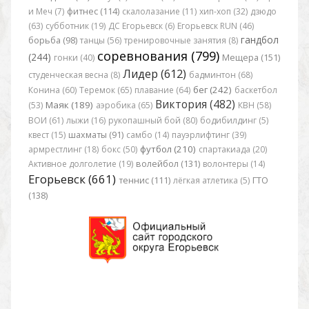
и Меч (7)
фитнес (114)
скалолазание (11)
хип-хоп (32)
дзюдо
(63)
субботник (19)
ДС Егорьевск (6)
Егорьевск RUN (46)
гандбол
борьба (98)
танцы (56)
тренировочные занятия (8)
соревнования (799)
(244)
гонки (40)
Мещера (151)
Лидер (612)
студенческая весна (8)
бадминтон (68)
бег (242)
Конина (60)
Теремок (65)
плавание (64)
баскетбол
Виктория (482)
Маяк (189)
(53)
аэробика (65)
КВН (58)
ВОИ (61)
лыжи (16)
рукопашный бой (80)
бодибилдинг (5)
квест (15)
шахматы (91)
самбо (14)
пауэрлифтинг (39)
футбол (210)
армрестлинг (18)
бокс (50)
спартакиада (20)
Активное долголетие (19)
волейбол (131)
волонтеры (14)
Егорьевск (661)
теннис (111)
лёгкая атлетика (5)
ГТО
(138)