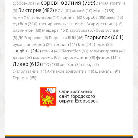
соревнования (799)
субботник (19)
лёгкая атлетика
Виктория (482)
Маяк (189)
(5)
ВОИ (61)
хоккей (10)
лыжи (16)
волонтеры (14)
Конина (60)
борьба (98)
квест (15)
футбол (210)
тренировочные занятия (8)
армрестлинг (18)
бадминтон (68)
Мещера (151)
аэробика (65)
бодибилдинг
Егорьевск (661)
(5)
ДС Егорьевск (6)
Егорьевск RUN (46)
бег (242)
рукопашный бой (80)
теннис (111)
бокс (50)
гандбол (244)
гонки (40)
баскетбол (53)
вольтижировка (40)
дзюдо (63)
молодежь (90)
пауэрлифтинг (39)
фитнес (114)
Лидер (612)
ГТО (138)
хип-хоп (32)
новус (7)
скалолазание (11)
Активное долголетие (19)
шахматы (91)
Теремок (65)