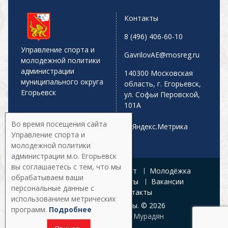
Контакты
8 (496) 406-60-10
Управление спорта и
GavrilovAE@mosreg.ru
молодежной политики
администрации
140300 Московская
муниципального округа
область, г. Егорьевск,
Егорьевск
ул. Софьи Перовской,
101А
Во время посещения сайта
Управление спорта и
молодежной политики
администрации м.о. Егорьевск
вы соглашаетесь с тем, что мы
Главная
Афиша
Спорт
Молодёжка
обрабатываем ваши
Управление
Документы
Вакансии
персональные данные с
Галерея
Контакты
использованием метрических
Все права защищены. © 2026
программ.
Подробнее
Разработка:
Армен Мурадян