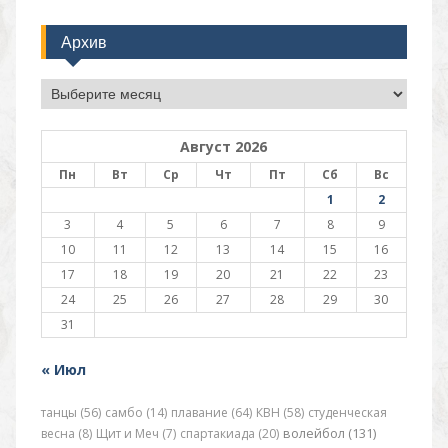
Архив
Архив
Август 2026
Пн
Вт
Ср
Чт
Пт
Сб
Вс
1
2
3
4
5
6
7
8
9
10
11
12
13
14
15
16
17
18
19
20
21
22
23
24
25
26
27
28
29
30
31
« Июл
танцы (56)
самбо (14)
плавание (64)
КВН (58)
студенческая
весна (8)
Щит и Меч (7)
спартакиада (20)
волейбол (131)