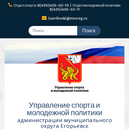
Перейти
Отдел спорта: 8(496)406-60-10 | Отдел молодежной политики:
к
8(496)406-65-11
содержимому
GavrilovAE@mosreg.ru
Поиск
по:
Управление спорта и
молодежной политики
администрации муниципального
округа Егорьевск