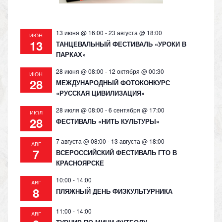
ki
13 июня @ 16:00
-
23 августа @ 18:00
ИЮН
13
ТАНЦЕВАЛЬНЫЙ ФЕСТИВАЛЬ «УРОКИ В
ПАРКАХ»
28 июня @ 08:00
-
12 октября @ 00:30
ИЮН
28
МЕЖДУНАРОДНЫЙ ФОТОКОНКУРС
«РУССКАЯ ЦИВИЛИЗАЦИЯ»
28 июля @ 08:00
-
6 сентября @ 17:00
ИЮЛ
28
ФЕСТИВАЛЬ «НИТЬ КУЛЬТУРЫ»
7 августа @ 08:00
-
13 августа @ 18:00
АВГ
7
ВСЕРОССИЙСКИЙ ФЕСТИВАЛЬ ГТО В
КРАСНОЯРСКЕ
10:00
-
14:00
АВГ
8
ПЛЯЖНЫЙ ДЕНЬ ФИЗКУЛЬТУРНИКА
11:00
-
14:00
АВГ