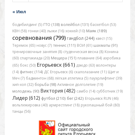
« Июл
бодибилдинг (5)
ГТО (138)
волейбол (131)
баскетбол (53)
Маяк (189)
КВН (58)
гонки (40)
лыжи (16)
хоккей (10)
соревнования (799)
гандбол (244)
квест (15)
Теремок (65)
новус (7)
теннис (111)
ВОИ (61)
шахматы (91)
тренировочные занятия (8)
студенческая весна (8)
Конина
(60)
спартакиада (20)
Мещера (151)
плавание (64)
аэробика
Егорьевск (661)
(65)
бокс (50)
дзюдо (63)
волонтеры
(14)
фитнес (114)
ДС Егорьевск (6)
скалолазание (11)
Щит и
Меч (7)
бадминтон (68)
лёгкая атлетика (5)
пауэрлифтинг (39)
хип-хоп (32)
борьба (98)
Активное долголетие (19)
Виктория (482)
молодежь (90)
самбо (14)
субботник (19)
Лидер (612)
футбол (210)
бег (242)
Егорьевск RUN (46)
вольтижировка (40)
армрестлинг (18)
рукопашный бой (80)
танцы (56)