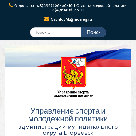
Перейти
Отдел спорта: 8(496)406-60-10 | Отдел молодежной политики:
к
8(496)406-65-11
содержимому
GavrilovAE@mosreg.ru
Поиск
по:
Управление спорта и
молодежной политики
администрации муниципального
округа Егорьевск