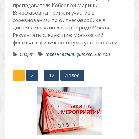
преподавателя Кобловой Марины
Вячеславовны приняли участие в
соревнованиях по фитнес-аэробике в
дисциплине «хип-хоп» в городе Москве.
Результаты следующие: Московский
фестиваль физической культуры, спорта и
…
Спорт
соревнования
,
фитнес
,
хип-хоп
Пагинация
1
2
12
Далее
…
записей