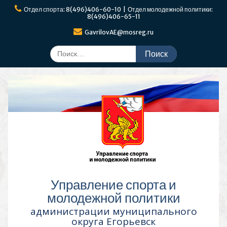
Перейти
Отдел спорта: 8(496)406-60-10 | Отдел молодежной политики:
к
8(496)406-65-11
содержимому
GavrilovAE@mosreg.ru
Поиск
по:
Управление спорта и
молодежной политики
администрации муниципального
округа Егорьевск