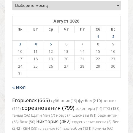
Архив
Август 2026
Пн
Вт
Ср
Чт
Пт
Сб
Вс
1
2
3
4
5
6
7
8
9
10
11
12
13
14
15
16
17
18
19
20
21
22
23
24
25
26
27
28
29
30
31
« Июл
Егорьевск (665)
футбол (210)
субботник (19)
теннис
соревнования (799)
(111)
волонтеры (14)
ГТО (138)
танцы (56)
Щит и Меч (7)
новус (7)
шахматы (91)
бадминтон
Виктория (482)
бег
(68)
бокс (50)
студенческая весна (8)
(242)
КВН (58)
плавание (64)
волейбол (131)
Конина (60)