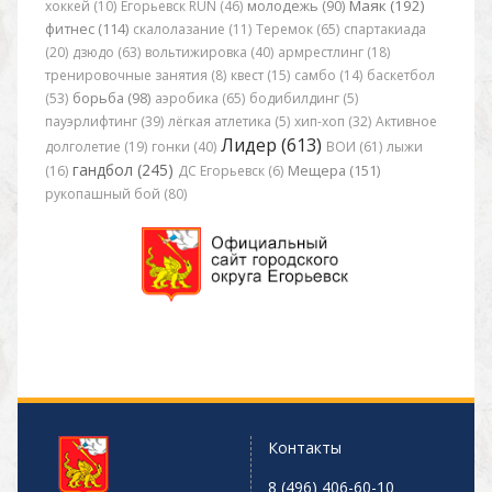
Маяк (192)
хоккей (10)
Егорьевск RUN (46)
молодежь (90)
фитнес (114)
скалолазание (11)
Теремок (65)
спартакиада
(20)
дзюдо (63)
вольтижировка (40)
армрестлинг (18)
тренировочные занятия (8)
квест (15)
самбо (14)
баскетбол
(53)
борьба (98)
аэробика (65)
бодибилдинг (5)
пауэрлифтинг (39)
лёгкая атлетика (5)
хип-хоп (32)
Активное
Лидер (613)
долголетие (19)
гонки (40)
ВОИ (61)
лыжи
гандбол (245)
(16)
ДС Егорьевск (6)
Мещера (151)
рукопашный бой (80)
Контакты
8 (496) 406-60-10