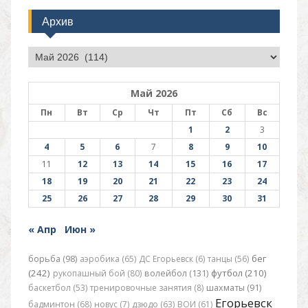
Архив
Архив
Май 2026
Пн
Вт
Ср
Чт
Пт
Сб
Вс
1
2
3
4
5
6
7
8
9
10
11
12
13
14
15
16
17
18
19
20
21
22
23
24
25
26
27
28
29
30
31
« Апр
Июн »
бег
борьба (98)
аэробика (65)
ДС Егорьевск (6)
танцы (56)
(242)
футбол (210)
рукопашный бой (80)
волейбол (131)
баскетбол (53)
тренировочные занятия (8)
шахматы (91)
Егорьевск
бадминтон (68)
новус (7)
дзюдо (63)
ВОИ (61)