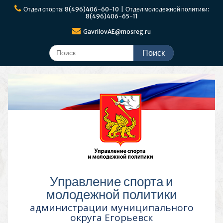
Перейти
Отдел спорта: 8(496)406-60-10 | Отдел молодежной политики:
к
8(496)406-65-11
содержимому
GavrilovAE@mosreg.ru
Поиск
по:
Управление спорта и
молодежной политики
администрации муниципального
округа Егорьевск