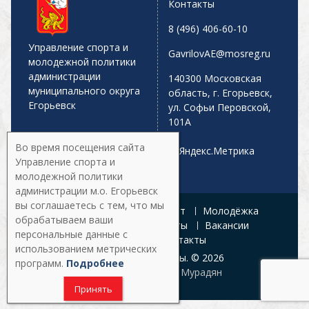
Контакты
8 (496) 406-60-10
Управление спорта и
GavrilovAE@mosreg.ru
молодежной политики
администрации
140300 Московская
муниципального округа
область, г. Егорьевск,
Егорьевск
ул. Софьи Перовской,
101А
Во время посещения сайта
Управление спорта и
молодежной политики
администрации м.о. Егорьевск
вы соглашаетесь с тем, что мы
Главная
Афиша
Спорт
Молодёжка
обрабатываем ваши
Управление
Документы
Вакансии
персональные данные с
Галерея
Контакты
использованием метрических
Все права защищены. © 2026
программ.
Подробнее
Разработка:
Армен Мурадян