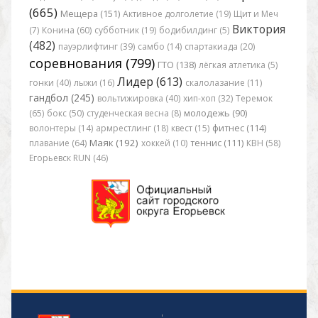
(665)
Мещера (151)
Активное долголетие (19)
Щит и Меч
Виктория
(7)
Конина (60)
субботник (19)
бодибилдинг (5)
(482)
пауэрлифтинг (39)
самбо (14)
спартакиада (20)
соревнования (799)
ГТО (138)
лёгкая атлетика (5)
Лидер (613)
гонки (40)
лыжи (16)
скалолазание (11)
гандбол (245)
вольтижировка (40)
хип-хоп (32)
Теремок
(65)
бокс (50)
студенческая весна (8)
молодежь (90)
волонтеры (14)
армрестлинг (18)
квест (15)
фитнес (114)
Маяк (192)
плавание (64)
хоккей (10)
теннис (111)
КВН (58)
Егорьевск RUN (46)