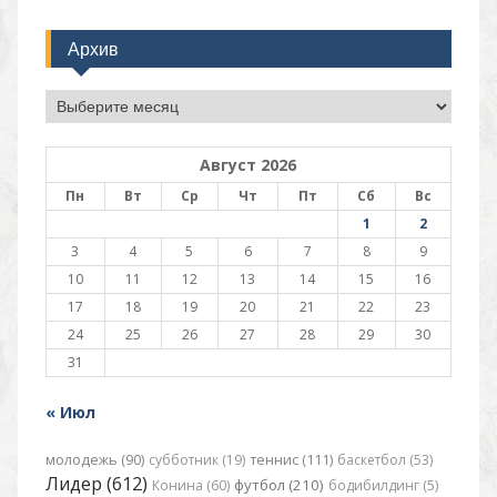
Архив
Архив
Август 2026
Пн
Вт
Ср
Чт
Пт
Сб
Вс
1
2
3
4
5
6
7
8
9
10
11
12
13
14
15
16
17
18
19
20
21
22
23
24
25
26
27
28
29
30
31
« Июл
молодежь (90)
субботник (19)
теннис (111)
баскетбол (53)
Лидер (612)
футбол (210)
Конина (60)
бодибилдинг (5)