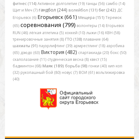
фитнес (114)
Активное долголетие (19)
танцы (56)
самбо (14)
гандбол (244)
бег (242)
Щит и Меч (7)
волейбол (131)
ДС
Егорьевск (661)
Егорьевск (6)
Мещера (151)
Теремок
соревнования (799)
(65)
волонтеры (14)
Егорьевск
RUN (46)
лёгкая атлетика (5)
хоккей (10)
лыжи (16)
КВН (58)
тренировочные занятия (8)
ГТО (138)
плавание (64)
шахматы (91)
пауэрлифтинг (39)
армрестлинг (18)
аэробика
Виктория (482)
(65)
дзюдо (63)
спартакиада (20)
бокс (50)
скалолазание (11)
студенческая весна (8)
квест (15)
Маяк (189)
бадминтон (68)
борьба (98)
гонки (40)
хип-хоп
(32)
рукопашный бой (80)
новус (7)
ВОИ (61)
вольтижировка
(40)