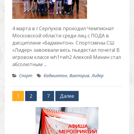
4 марта в г.Серпухов проходил Чемпионат
Московской области среди лиц с ПОДА в
дисциплине «бадминтон». Спортсмены СШ
«Лидер» завоевали весь пьедестал почета! В
игровом классе wh1+wh2 Алексей Минин стал
абсолютным
…
Спорт
бадминтон
,
Виктория
,
Лидер
Пагинация
1
2
7
Далее
…
записей