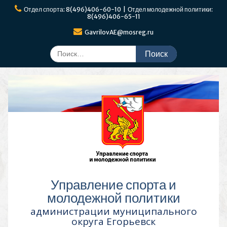
Перейти
Отдел спорта: 8(496)406-60-10 | Отдел молодежной политики:
к
8(496)406-65-11
содержимому
GavrilovAE@mosreg.ru
Поиск
по:
Управление спорта и
молодежной политики
администрации муниципального
округа Егорьевск