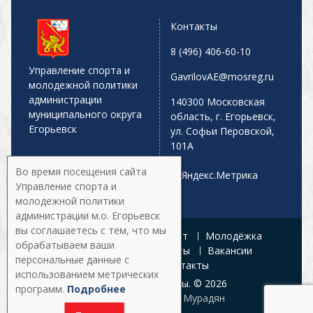
Контакты
8 (496) 406-60-10
Управление спорта и
GavrilovAE@mosreg.ru
молодежной политики
администрации
140300 Московская
муниципального округа
область, г. Егорьевск,
Егорьевск
ул. Софьи Перовской,
101А
Во время посещения сайта
Управление спорта и
молодежной политики
администрации м.о. Егорьевск
вы соглашаетесь с тем, что мы
Главная
Афиша
Спорт
Молодёжка
обрабатываем ваши
Управление
Документы
Вакансии
персональные данные с
Галерея
Контакты
использованием метрических
Все права защищены. © 2026
программ.
Подробнее
Разработка:
Армен Мурадян